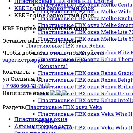
Пластиковые ПВХ окна KBE Engine
Пластиковые ПВХ окна Melke Cent
KBE Engine балконный блок
Пластиковые ПВХ окна Melke Wide
KBE Engine балконный блок
Пластиковые ПВХ окна Melke Evolu
Пластиковые ПВХ окна Melke Smar
KBE Engine балконный блок
Пластиковые ПВХ окна Melke Lite 7
Пластиковые ПВХ окна Melke Lite 6
Оставьте ваш отзыв первым
Пластиковые ПВХ окна Rehau
Пластиковые ПВХ окна Rehau Blitz
Чтобы добавить отзыв, пожалуйста,
Пластиковые ПВХ окна Rehau Ther
зарегистрируйтесь
или
войдите
(Constanta)
Контакты
Пластиковые ПВХ окна Rehau Grazi
ул.Степная, 18
Пластиковые ПВХ окна Rehau Delig
+7 980 560-71-71
Пластиковые ПВХ окна Rehau Brilla
Напишите нам в
Пластиковые ПВХ окна Rehau Gene
Пластиковые ПВХ окна Rehau Inteli
Пластиковые ПВХ окна Veka
Разделы
Пластиковые ПВХ окна Veka Whs H
Пластиковые окна
60 мм
Алюминиевые окна
Пластиковые ПВХ окна Veka Whs H