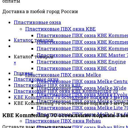
оплаты
Доставка в любой город России
Пластиковые окна
Пластиковые ПВХ окна KBE
Пластиковые ПВХ окна KBE Kommer
Каталог товаров
Пластиковые ПВХ окна KBE Kommer
Пластиковые ПВХ окна KBE Kommer
Пластиковые ПВХ окна KBE Master 
Каталог товаров
Пластиковые ПВХ окна KBE Engine
×
Пластиковые ПВХ окна KBE Gut
Главная
Пластиковые ПВХ окна Melke
Пластиковые окна
Пластиковые ПВХ окна Melke Cent
Пластиковые ПВХ окна KBE
Пластиковые ПВХ окна Melke Wide
Пластиковые ПВХ окна KBE Kommerling 70
Пластиковые ПВХ окна Melke Evolu
KBE Kommerling 70 остекление лоджии 3 метр
Пластиковые ПВХ окна Melke Smar
KBE Kommerling 70 остекление лоджии 3 метр
Пластиковые ПВХ окна Melke Lite 7
Пластиковые ПВХ окна Melke Lite 6
KBE Kommerling 70 остекление лоджии 3 м
Пластиковые ПВХ окна Rehau
Оставьте ваш отзыв первым
Пластиковые ПВХ окна Rehau Blitz