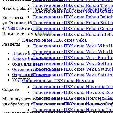
Пластиковые ПВХ окна Rehau Therm
Чтобы добавить отзыв, пожалуйста,
зарегистрируй
Пластиковые ПВХ окна Rehau Grazi
Пластиковые ПВХ окна Rehau Delig
Контакты
Пластиковые ПВХ окна Rehau Brilla
ул.Степная, 18
Пластиковые ПВХ окна Rehau Gene
+7 980 560-71-71
Напишите нам в
Пластиковые ПВХ окна Rehau Inteli
Пластиковые ПВХ окна Veka
Разделы
Пластиковые ПВХ окна Veka Whs H
Пластиковые ПВХ окна Veka Whs H
Пластиковые окна
Пластиковые ПВХ окна Veka Euroli
Алюминиевые окна
Пластиковые ПВХ окна Veka Softlin
Окна для дома
Пластиковые ПВХ окна Veka Swingl
Остекление балконов
Пластиковые ПВХ окна Veka Softlin
Отделка балконов
УСЛУГИ
Пластиковые ПВХ окна Novotex
Пластиковые ПВХ окна Novotex Te
Соцсети
Пластиковые ПВХ окна Novotex Eco
Пластиковые ПВХ окна Novotex Cla
Мы получаем и обрабатываем персональные данные
Пластиковые ПВХ окна Novotex Lig
на обработку своих персональных данных,вам нео
Пластиковые ПВХ окна Novotex Th