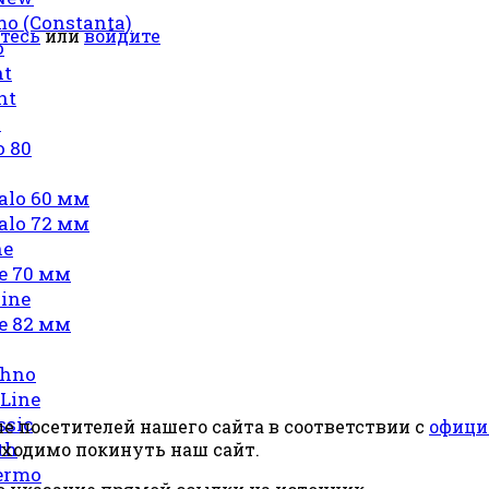
o (Constanta)
тесь
или
войдите
o
ht
nt
o
o 80
alo 60 мм
alo 72 мм
ne
e 70 мм
ine
e 82 мм
chno
Line
ssic
 посетителей нашего сайта в соответствии с
офици
th
бходимо покинуть наш сайт.
ermo