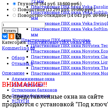
72 мм
Глухое
(
8 184 руб.
13 500 руб.
)
Пластиковые ПВХ окна Veka Euroli
Поворотное
(
13 299 руб.
19 050 руб.
)
Пластиковые ПВХ окна Veka Softlin
Поворотно-откидное
(
14 043 руб.
20 550 
мм
Пластиковые ПВХ окна Veka Swingl
Пластиковые ПВХ окна Veka Softlin
Купить
мм
Пластиковые ПВХ окна Novotex
Категория:
Пластиковые ПВХ окна KBE
Пластиковые ПВХ окна Novotex Te
Kommerling 88
Пластиковые ПВХ окна Novotex Eco
Пластиковые ПВХ окна Novotex Cla
Обзор
Пластиковые ПВХ окна Novotex Lig
Отзывы
0
Пластиковые ПВХ окна Novotex Th
Описание
Пластиковые ПВХ окна Novotex Nor
Алюминиевые окна
ВНИМАНИЕ!!!
Окна для дома
Остекление балконов
Все представленные окна на сайте
Отделка балконов
УСЛУГИ
продаются с установкой "Под ключ"