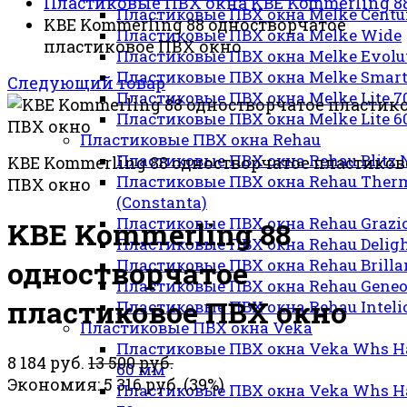
Пластиковые ПВХ окна KBE Kommerling 8
Пластиковые ПВХ окна Melke Cent
KBE Kommerling 88 одностворчатое
Пластиковые ПВХ окна Melke Wide
пластиковое ПВХ окно
Пластиковые ПВХ окна Melke Evolu
Пластиковые ПВХ окна Melke Smar
Следующий товар
Пластиковые ПВХ окна Melke Lite 7
Пластиковые ПВХ окна Melke Lite 6
Пластиковые ПВХ окна Rehau
Пластиковые ПВХ окна Rehau Blitz
KBE Kommerling 88 одностворчатое пластиков
Пластиковые ПВХ окна Rehau Ther
ПВХ окно
(Constanta)
Пластиковые ПВХ окна Rehau Grazi
KBE Kommerling 88
Пластиковые ПВХ окна Rehau Delig
одностворчатое
Пластиковые ПВХ окна Rehau Brilla
Пластиковые ПВХ окна Rehau Gene
пластиковое ПВХ окно
Пластиковые ПВХ окна Rehau Inteli
Пластиковые ПВХ окна Veka
Пластиковые ПВХ окна Veka Whs H
8 184 руб.
13 500 руб.
60 мм
Экономия:
5 316 руб.
(
39%
)
Пластиковые ПВХ окна Veka Whs H